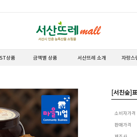
ST상품
금액별 상품
서산뜨레 소개
자랑스
[서친숲]
소비자가격
판매가격
제조사