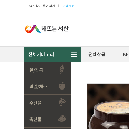
즐겨찾기 추가하기
ㅣ
고객센터
전체카테고리
전체상품
BE
쌀/잡곡
과일/채소
수산물
축산물