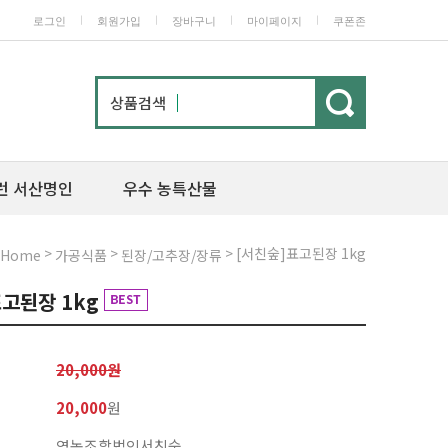
ㅣ
ㅣ
ㅣ
ㅣ
로그인
회원가입
장바구니
마이페이지
쿠폰존
상품검색
런 서산명인
우수 농특산물
>
>
> [서친숲]표고된장 1kg
Home
가공식품
된장/고추장/장류
표고된장 1kg
20,000원
20,000
원
영농조합법인서친숲