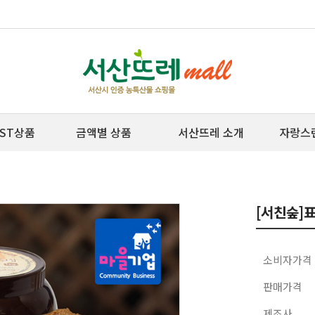
ST상품
금액별 상품
서산뜨레 소개
자랑스
[서친숲]
소비자가격
판매가격
제조사