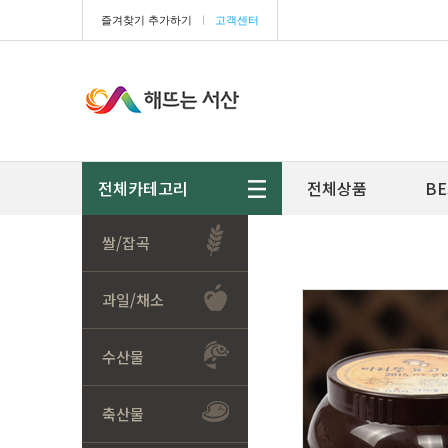
즐겨찾기 추가하기
ㅣ
고객센터
전체카테고리
전체상품
BE
쌀/잡곡
과일/채소
수산물
축산물