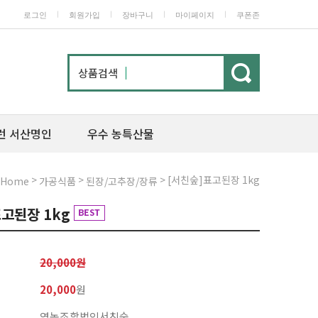
ㅣ
ㅣ
ㅣ
ㅣ
로그인
회원가입
장바구니
마이페이지
쿠폰존
상품검색
런 서산명인
우수 농특산물
>
>
> [서친숲]표고된장 1kg
Home
가공식품
된장/고추장/장류
표고된장 1kg
20,000원
20,000
원
영농조합법인서친숲