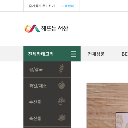
즐겨찾기 추가하기
ㅣ
고객센터
전체카테고리
전체상품
BE
쌀/잡곡
과일/채소
수산물
축산물