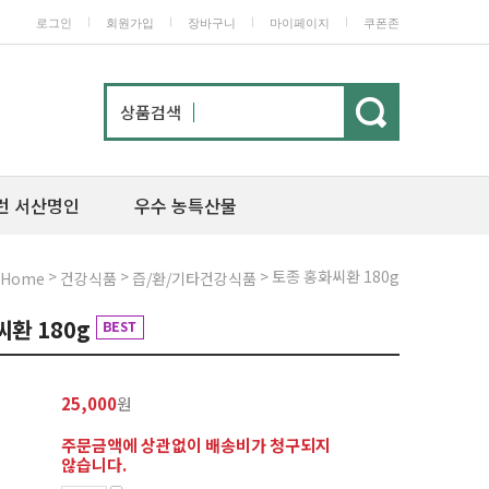
ㅣ
ㅣ
ㅣ
ㅣ
로그인
회원가입
장바구니
마이페이지
쿠폰존
상품검색
런 서산명인
우수 농특산물
>
>
> 토종 홍화씨환 180g
Home
건강식품
즙/환/기타건강식품
씨환 180g
25,000
원
주문금액에 상관없이 배송비가 청구되지
않습니다.