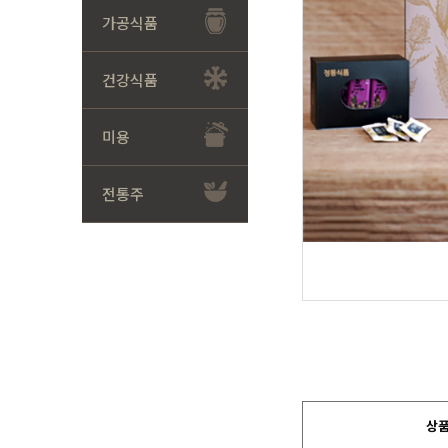
가공식품
건강식품
미용
전통주
상