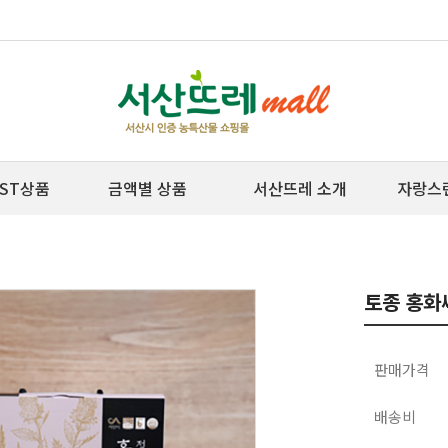
ST상품
금액별 상품
서산뜨레 소개
자랑스
토종 홍화
판매가격
배송비