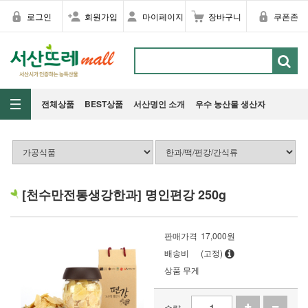
로그인
회원가입
마이페이지
장바구니
쿠폰존
전체상품
BEST상품
서산명인 소개
우수 농산물 생산자
[천수만전통생강한과] 명인편강 250g
판매가격
17,000
원
배송비
(고정)
상품 무게
수량