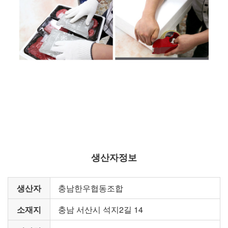
생산자정보
생산자
충남한우협동조합
소재지
충남 서산시 석지2길 14