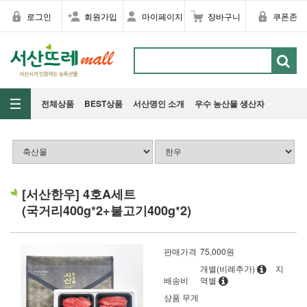
로그인
회원가입
마이페이지
장바구니
쿠폰존
전체상품
BEST상품
서산명인 소개
우수 농산물 생산자
[서산한우] 4호A세트
(국거리400g*2+불고기400g*2)
판매가격
75,000
원
개별(비례추가)
지
배송비
역별
상품 무게