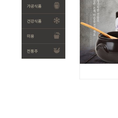
가공식품
건강식품
미용
전통주