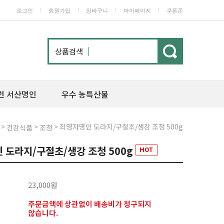
ㅣ
ㅣ
ㅣ
ㅣ
로그인
회원가입
장바구니
마이페이지
쿠폰존
상품검색
런 서산명인
우수 농특산물
>
>
> 최영자명인 도라지/구절초/생강 조청 500g
건강식품
조청
 도라지/구절초/생강 조청 500g
23,000원
주문금액에 상관없이 배송비가 청구되지
않습니다.