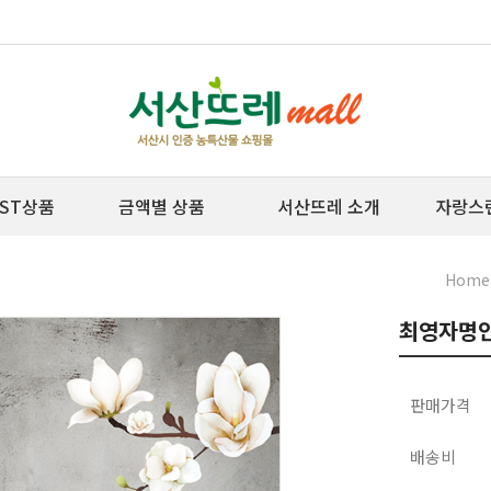
ST상품
금액별 상품
서산뜨레 소개
자랑스
Home
최영자명인
판매가격
배송비