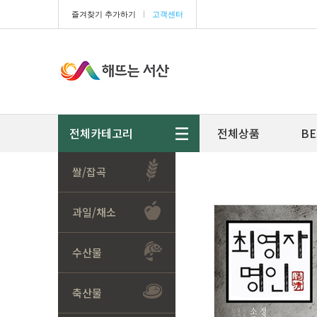
즐겨찾기 추가하기
ㅣ
고객센터
전체카테고리
전체상품
BE
쌀/잡곡
과일/채소
수산물
축산물