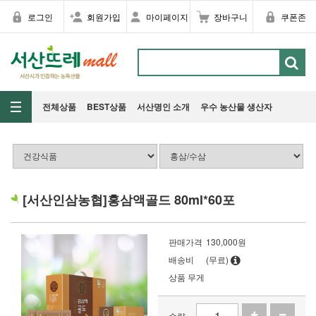
로그인
회원가입
마이페이지
장바구니
쿠폰존
전체상품
BEST상품
서산명인 소개
우수 농산물 생산자
[서산인삼농협]홍삼액골드 80ml*60포
판매가격
130,000
원
배송비
(무료)
상품 무게
수량