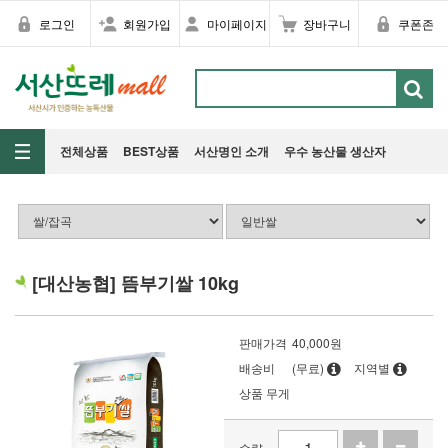
로그인
회원가입
마이페이지
장바구니
쿠폰존
전체상품
BEST상품
서산명인 소개
우수 농산물 생산자
[대산농협] 뜸부기쌀 10kg
판매가격
40,000
원
배송비
(무료)
지역별
상품 무게
수량