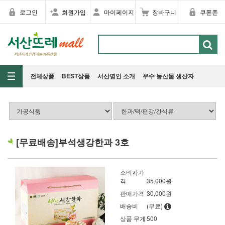
로그인
회원가입
마이페이지
장바구니
쿠폰존
전체상품
BEST상품
서산명인 소개
우수 농산물 생산자
[무료배송]부석생강한과 3호
소비자가
격
35,000원
판매가격
30,000
원
배송비
(무료)
상품 무게
500