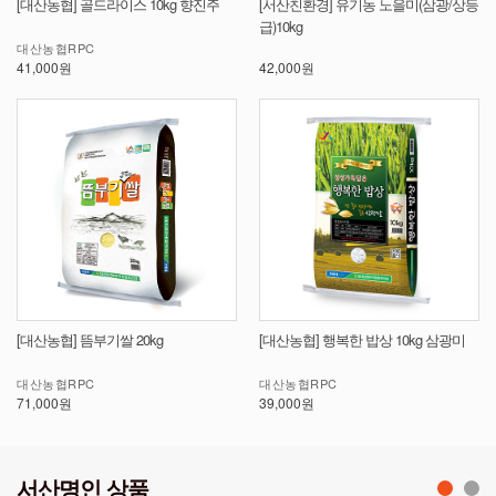
[대산농협] 골드라이스 10kg 향진주
[서산친환경] 유기농 노을미(삼광/상등
급)10kg
대산농협RPC
41,000원
42,000원
[대산농협] 뜸부기쌀 20kg
[대산농협] 행복한 밥상 10kg 삼광미
대산농협RPC
대산농협RPC
71,000원
39,000원
서산명인 상품