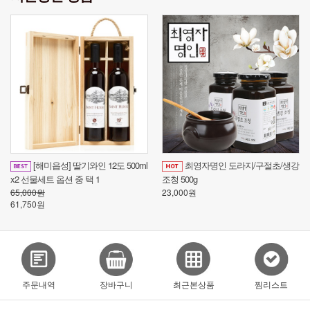
[해미읍성] 딸기와인 12도 500ml
최영자명인 도라지/구절초/생강
x2 선물세트 옵션 중 택 1
조청 500g
25
65,000원
23,000원
17
61,750원
주문내역
장바구니
최근본상품
찜리스트