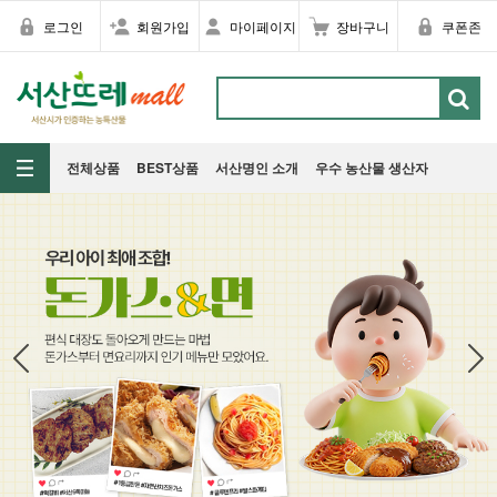
로그인
회원가입
마이페이지
장바구니
쿠폰존
전체상품
BEST상품
서산명인 소개
우수 농산물 생산자