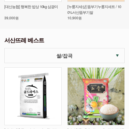
물
[대산농협] 행복한 밥상 10kg 삼광미
[누룽지세상] 뜸부기누룽지세트 / 10
[
0%서산뜸부기쌀
기
39,000원
10,900원
34
서산뜨레 베스트
쌀/잡곡