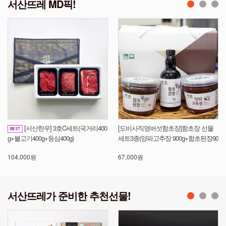
서산뜨레 MD픽!
[서산한우] 3호C세트(국거리400
[도비사직영버섯함초장]함초장 선물
[
g+불고기400g+등심400g)
세트3종(양파고추장 900g+함초된장90
1
0g+함초간장375ml)- 아이스박스포장
대
104,000원
67,000원
38
구성
서산뜨레가 준비한 추천선물!