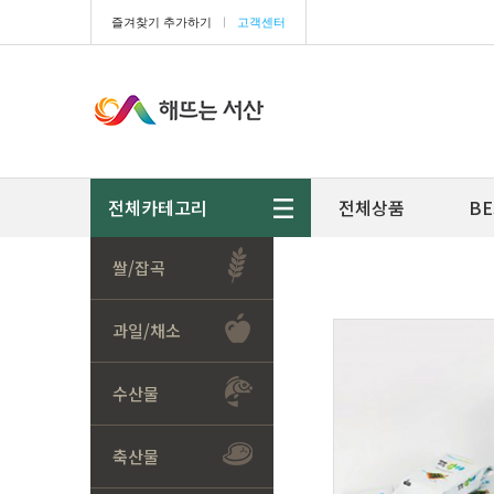
즐겨찾기 추가하기
ㅣ
고객센터
전체카테고리
전체상품
BE
쌀/잡곡
과일/채소
수산물
축산물