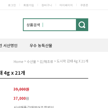
ㅣ
ㅣ
ㅣ
ㅣ
로그인
회원가입
장바구니
마이페이지
쿠폰존
상품검색
런 서산명인
우수 농특산물
>
>
> 도시락 감태 4g X 21개
Home
수산물
김/해초류
 4g x 21개
39,000원
37,000
원
서산해품감태영어조합법인