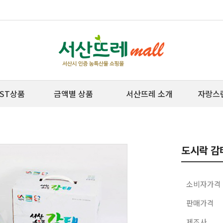
ST상품
금액별 상품
서산뜨레 소개
자랑스
도시락 감태
소비자가격
판매가격
제조사