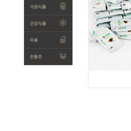
가공식품
건강식품
미용
전통주