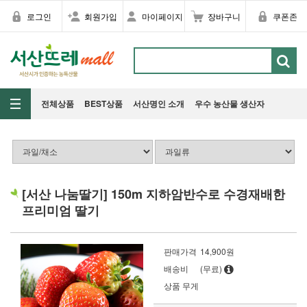
로그인
회원가입
마이페이지
장바구니
쿠폰존
전체상품
BEST상품
서산명인 소개
우수 농산물 생산자
[서산 나눔딸기] 150m 지하암반수로 수경재배한
프리미엄 딸기
판매가격
14,900원
배송비
(무료)
상품 무게