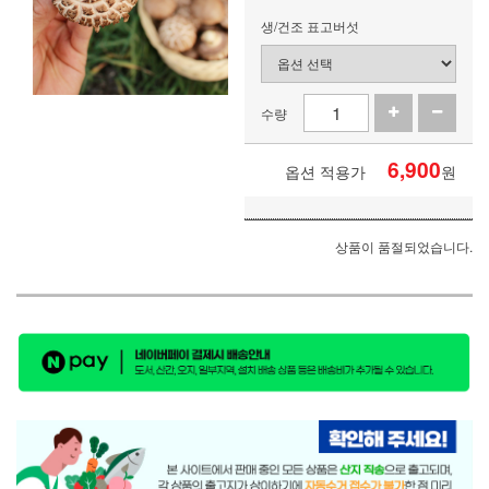
생/건조 표고버섯
수량
6,900
옵션 적용가
원
상품이 품절되었습니다.