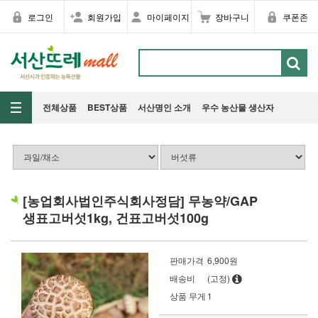
로그인
회원가입
마이페이지
장바구니
쿠폰존
전체상품
BEST상품
서산명인 소개
우수 농산물 생산자
[농업회사법인주식회사정담] 무농약/GAP
생표고버섯1kg, 건표고버섯100g
판매가격
6,900원
배송비
(고정)
상품 무게
1