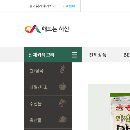
즐겨찾기 추가하기
ㅣ
고객센터
전체카테고리
전체상품
BE
쌀/잡곡
과일/채소
수산물
축산물