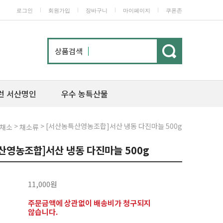
ㅣ
ㅣ
ㅣ
ㅣ
로그인
회원가입
장바구니
마이페이지
쿠폰존
상품검색
런 서산명인
우수 농특산물
>
> [서산농특산영농조합]서산 냉동 다진마늘 500g
/채소
채소류
산영농조합]서산 냉동 다진마늘 500g
11,000원
주문금액에 상관없이 배송비가 청구되지
않습니다.