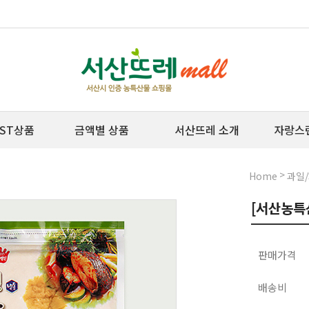
ST상품
금액별 상품
서산뜨레 소개
자랑스
>
Home
과일
[서산농특
판매가격
배송비