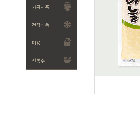
가공식품
건강식품
미용
전통주