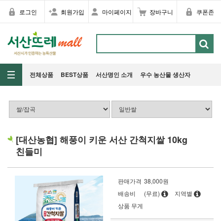
로그인
회원가입
마이페이지
장바구니
쿠폰존
전체상품
BEST상품
서산명인 소개
우수 농산물 생산자
[대산농협] 해풍이 키운 서산 간척지쌀 10kg
친들미
판매가격
38,000
원
배송비
(무료)
지역별
상품 무게