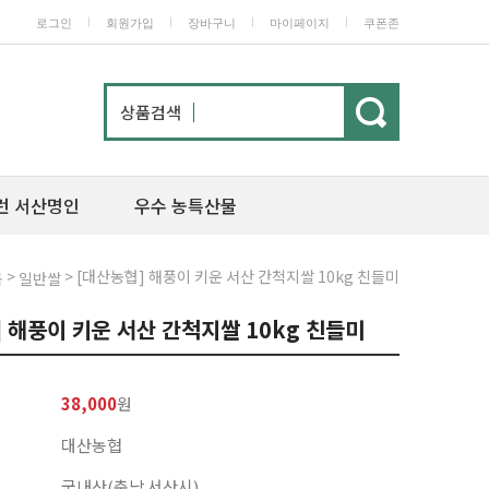
ㅣ
ㅣ
ㅣ
ㅣ
로그인
회원가입
장바구니
마이페이지
쿠폰존
상품검색
런 서산명인
우수 농특산물
>
> [대산농협] 해풍이 키운 서산 간척지쌀 10kg 친들미
곡
일반쌀
 해풍이 키운 서산 간척지쌀 10kg 친들미
38,000
원
대산농협
국내산(충남 서산시)