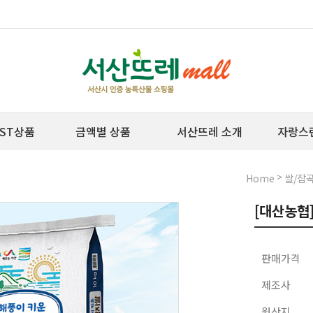
ST상품
금액별 상품
서산뜨레 소개
자랑스
>
Home
쌀/잡
[대산농협]
판매가격
제조사
원산지