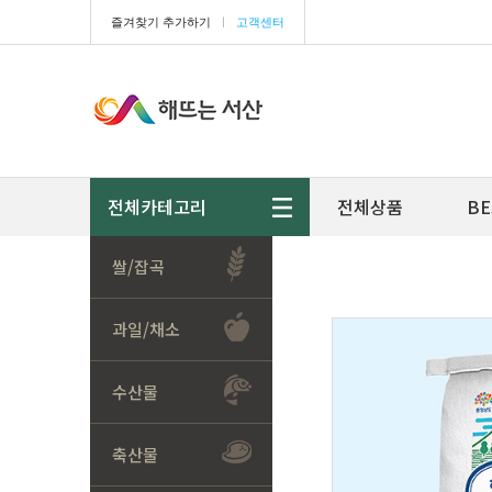
즐겨찾기 추가하기
ㅣ
고객센터
전체카테고리
전체상품
BE
쌀/잡곡
과일/채소
수산물
축산물