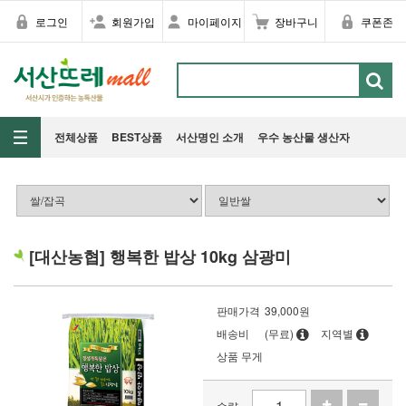
로그인
회원가입
마이페이지
장바구니
쿠폰존
전체상품
BEST상품
서산명인 소개
우수 농산물 생산자
[대산농협] 행복한 밥상 10kg 삼광미
판매가격
39,000
원
배송비
(무료)
지역별
상품 무게
수량