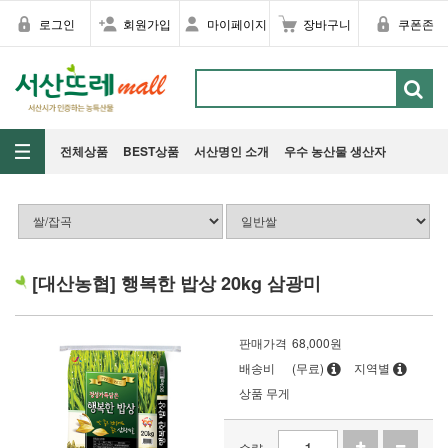
로그인
회원가입
마이페이지
장바구니
쿠폰존
전체상품
BEST상품
서산명인 소개
우수 농산물 생산자
[대산농협] 행복한 밥상 20kg 삼광미
판매가격
68,000
원
배송비
(무료)
지역별
상품 무게
수량