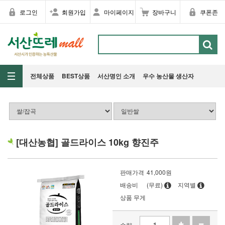
로그인
회원가입
마이페이지
장바구니
쿠폰존
전체상품
BEST상품
서산명인 소개
우수 농산물 생산자
[대산농협] 골드라이스 10kg 향진주
판매가격
41,000
원
배송비
(무료)
지역별
상품 무게
수량