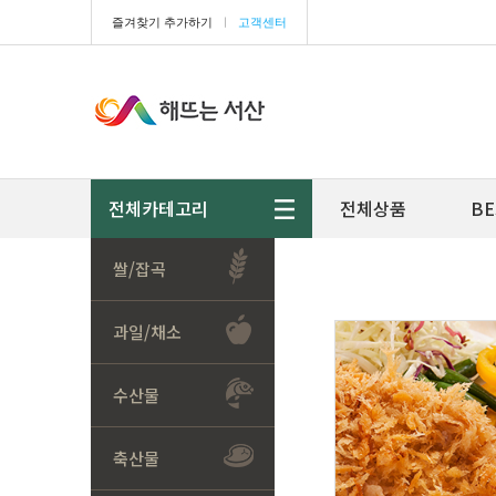
즐겨찾기 추가하기
ㅣ
고객센터
전체카테고리
전체상품
BE
쌀/잡곡
과일/채소
수산물
축산물