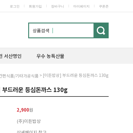
ㅣ
ㅣ
ㅣ
ㅣ
로그인
회원가입
장바구니
마이페이지
쿠폰존
상품검색
런 서산명인
우수 농특산물
> [이든밥상] 부드러운 등심돈까스 130g
간편식품/기타가공식품
] 부드러운 등심돈까스 130g
2,900
원
(주)이든밥상
상세페이지 참고