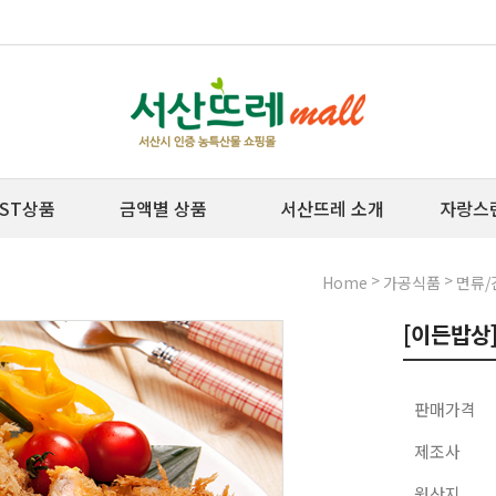
ST상품
금액별 상품
서산뜨레 소개
자랑스
>
>
Home
가공식품
면류/
[이든밥상
판매가격
제조사
원산지