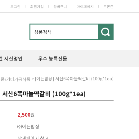
ㅣ
ㅣ
ㅣ
ㅣ
로그인
회원가입
장바구니
마이페이지
쿠폰존
상품검색
런 서산명인
우수 농특산물
> [이든밥상] 서산6쪽마늘떡갈비 (100g*1ea)
식품/기타가공식품
 서산6쪽마늘떡갈비 (100g*1ea)
2,500
원
㈜이든밥상
상세페이지 참고