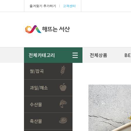
즐겨찾기 추가하기
ㅣ
고객센터
전체카테고리
전체상품
BE
쌀/잡곡
과일/채소
수산물
축산물