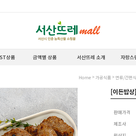
ST상품
금액별 상품
서산뜨레 소개
자랑스
>
>
Home
가공식품
면류/간편
[이든밥상]
판매가격
제조사
원산지