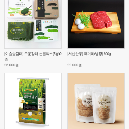
묶
[이슬숲감태] 구운감태 선물박스(5봉)2
[서산한우] 국거리(냉장) 600g
토
종
26,000원
22,000원
25