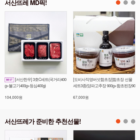
서산뜨레 MD픽!
[서산한우] 3호C세트(국거리400
[도비사직영버섯함초장]함초장 선물
[
g+불고기400g+등심400g)
세트3종(양파고추장 900g+함초된장90
1
0g+함초간장375ml)- 아이스박스포장
대
104,000원
67,000원
38
구성
서산뜨레가 준비한 추천선물!