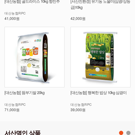
[대산농협] 골드라이스 10kg 향진주
[서산친환경] 유기농 노을미(삼광/상등
급)10kg
대산농협RPC
41,000원
42,000원
[대산농협] 뜸부기쌀 20kg
[대산농협] 행복한 밥상 10kg 삼광미
대산농협RPC
대산농협RPC
71,000원
39,000원
서산명인 상품