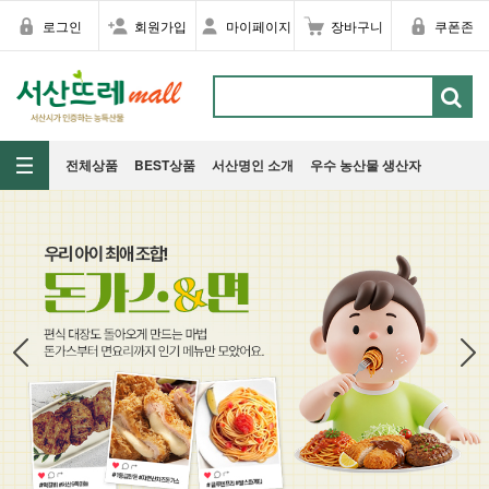
로그인
회원가입
마이페이지
장바구니
쿠폰존
전체상품
BEST상품
서산명인 소개
우수 농산물 생산자