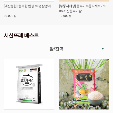
물
[대산농협] 행복한 밥상 10kg 삼광미
[누룽지세상] 뜸부기누룽지세트 / 10
[
0%서산뜸부기쌀
기
39,000원
10,900원
34
서산뜨레 베스트
쌀/잡곡