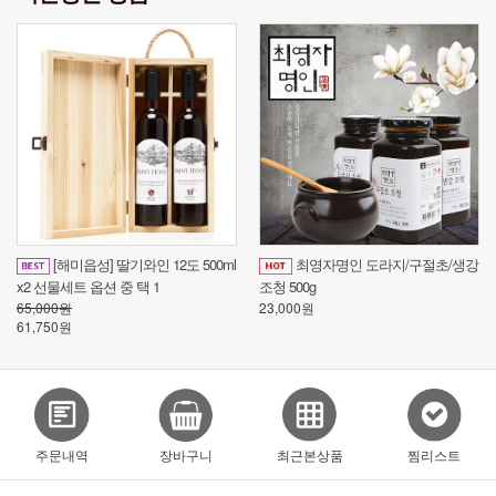
[해미읍성] 딸기와인 12도 500ml
최영자명인 도라지/구절초/생강
x2 선물세트 옵션 중 택 1
조청 500g
25
65,000원
23,000원
17
61,750원
주문내역
장바구니
최근본상품
찜리스트