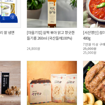
리 쌀 냉면
[마을기업] 살짝 볶아 맑고 향긋한
[서산명인] 섬
들기름 260ml (국산들깨100%)
480g
7만원 이상 구
24,800원
25,000원
25,000원