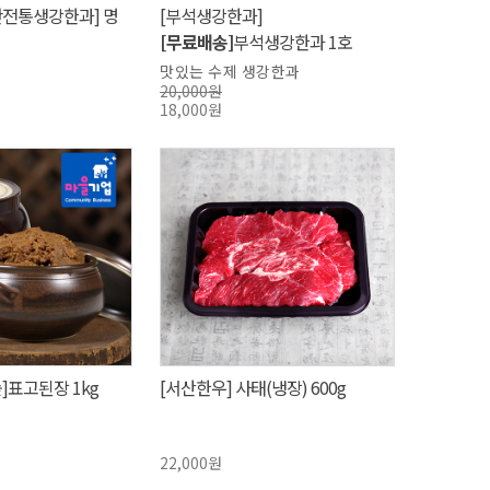
만전통생강한과] 명
[부석생강한과]
[무료배송]
부석생강한과 1호
맛있는 수제 생강한과
20,000원
18,000원
]표고된장 1kg
[서산한우] 사태(냉장) 600g
22,000원