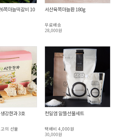
산6쪽마늘떡갈비 10
서산육쪽마늘환 180g
무료배송
28,000원
생강한과 3호
천일염 알뜰선물세트
최고의 선물
택배비 4,000원
30,000원