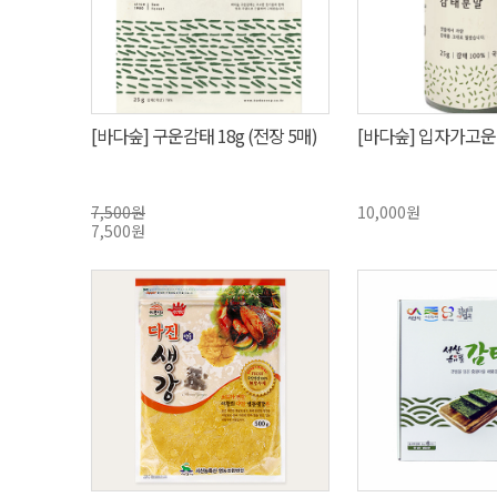
[바다숲] 구운감태 18g (전장 5매)
[바다숲] 입자가고운
7,500원
10,000원
7,500원