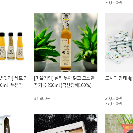
30,000원
앗간] 세트 7
[마을기업] 살짝 볶아 맑고 고소한
도시락 감태 4g 
0ml+볶음참
참기름 260ml (국산참깨100%)
)
34,800원
39,000원
37,000원