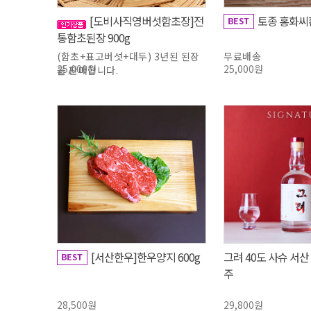
[도비사직영버섯함초장]전
토종 홍화씨환
통함초된장 900g
(함초+표고버섯+대두) 3년된 된장
무료배송
25,000원
25,000원
을 판매합니다.
[서산한우]한우양지 600g
그려 40도 사슈 서
주
28,500원
29,800원