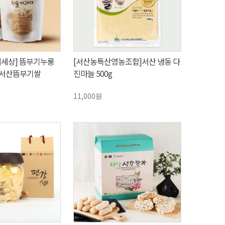
지세상] 뜸부기누룽
[서산농특산영농조합]서산 냉동 다
0%서산뜸부기쌀
진마늘 500g
11,000원