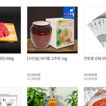
) 600g
[서친숲] 마리뜰 고추장 1kg
전장형 감태 5매
25,000원
26,000원
22,000원
23,000원