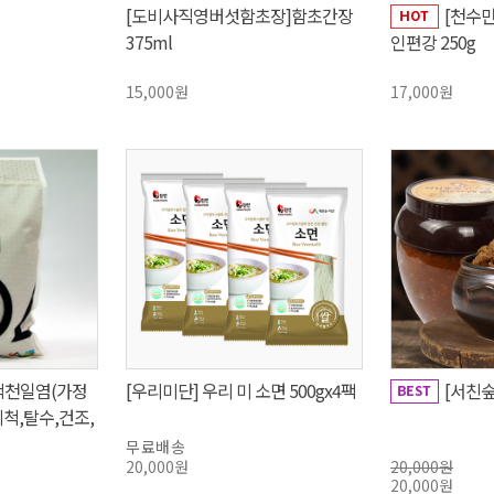
개
[도비사직영버섯함초장]함초간장
[천수
375ml
인편강 250g
15,000원
17,000원
척천일염(가정
[우리미단] 우리 미 소면 500gx4팩
[서친숲
세척,탈수,건조,
자
무료배송
20,000원
20,000원
20,000원