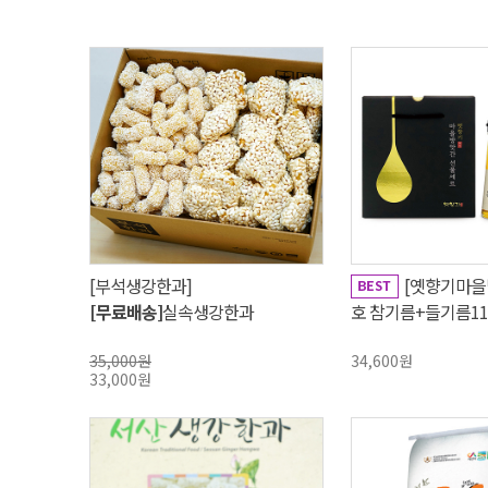
[부석생강한과]
[옛향기마을방
[무료배송]
실속생강한과
호 참기름+들기름11
깨50g (국산깨100%
35,000원
34,600원
33,000원