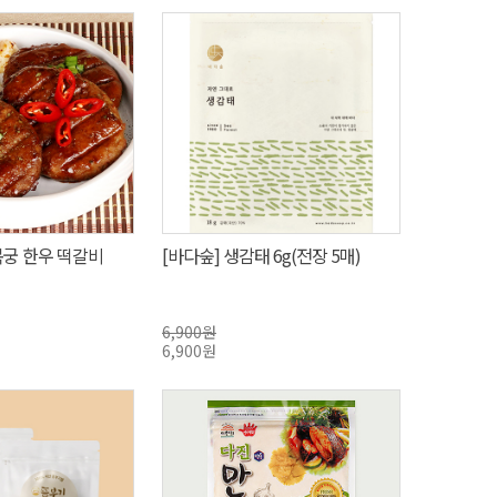
복궁 한우 떡갈비
[바다숲] 생감태 6g(전장 5매)
6,900원
6,900원