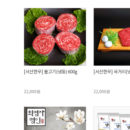
[서산한우] 불고기(냉동) 600g
[서산한우] 국거리(냉장
22,000원
22,000원