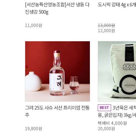
[서산농특산영농조합]서산 냉동 다
도시락 감태 4g x 6
진생강 500g
11,000원
13,000원
12,000원
그려 25도 사슈 서산 프리미엄 전통
3년묵은 세
주
용, 굵은입자) 3kg/
이물질선별/굵은 입
택배비 4,000원
19,800원
20,000원