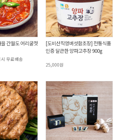
마을 간월도 어리굴젓
[도비산직영버섯함초장] 전통식품
인증 달큰한 양파고추장 900g
매시 무료배송
25,000원