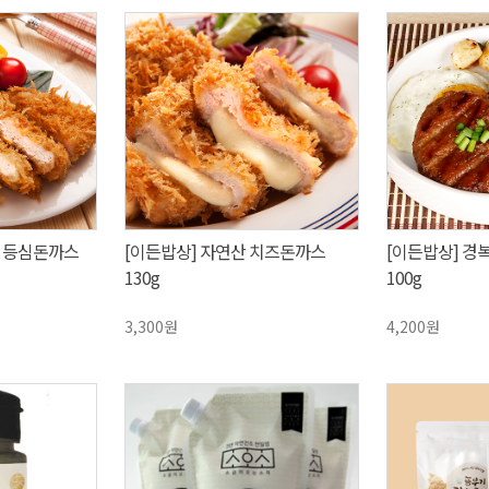
운 등심돈까스
[이든밥상] 자연산 치즈돈까스
[이든밥상] 경
130g
100g
3,300원
4,200원