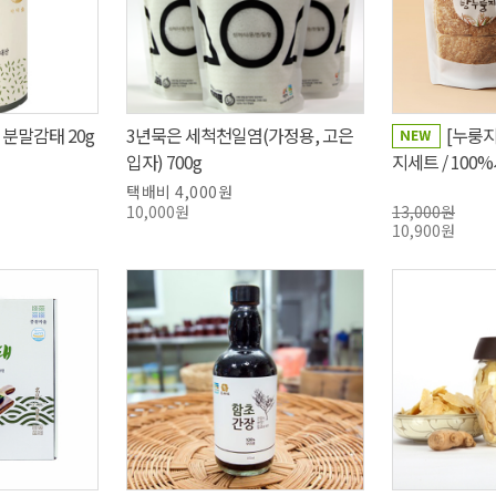
 분말감태 20g
3년묵은 세척천일염(가정용, 고은
[누룽
입자) 700g
지세트 / 10
택배비 4,000원
10,000원
13,000원
10,900원