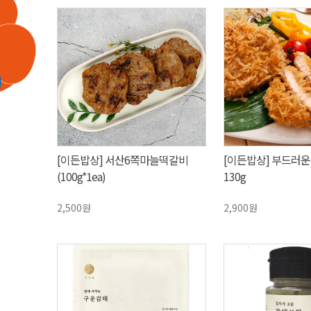
[이든밥상] 서산6쪽마늘떡갈비
[이든밥상] 부드러
(100g*1ea)
130g
2,500원
2,900원