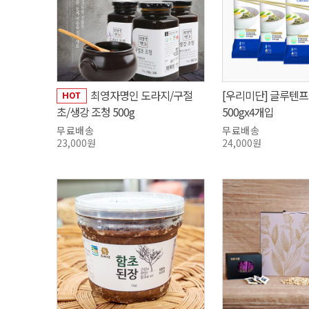
최영자명인 도라지/구절
[우리미단] 글루텐프
초/생강 조청 500g
500gx4개입
무료배송
무료배송
23,000원
24,000원