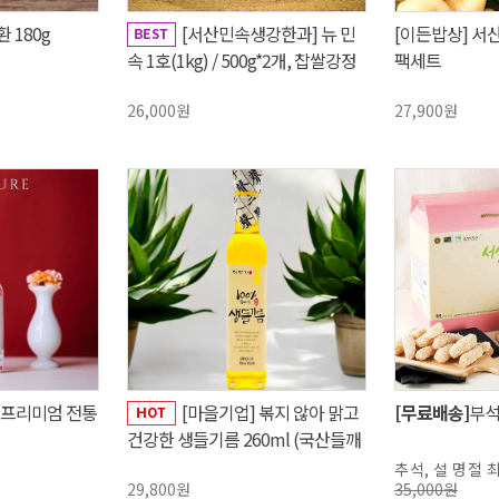
 180g
[서산민속생강한과] 뉴 민
[이든밥상] 서
속 1호(1kg) / 500g*2개, 찹쌀강정
팩세트
+찹쌀산자
26,000원
27,900원
산 프리미엄 전통
[마을기업] 볶지 않아 맑고
[무료배송]
부석
건강한 생들기름 260ml (국산들깨
100%)
추석, 설 명절 
29,800원
35,000원