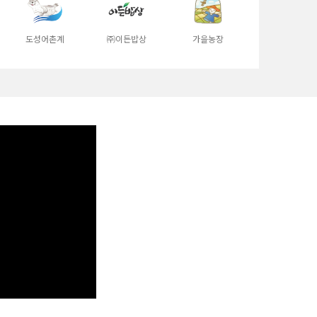
도성어촌계
㈜이든밥상
가을농장