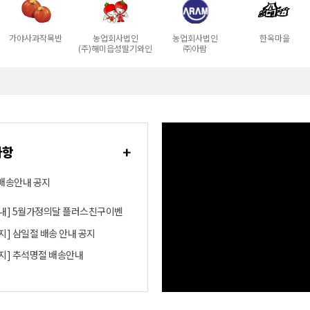
가야사과작목반
농업회사법인
농업회사법인
한옥마을
(주)해미읍성딸기와인
㈜아람
사항
배송안내 공지
내] 5월가정의달 플러스친구이벤
지] 삼일절 배송 안내 공지
지] 추석명절 배송안내