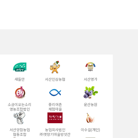
새들만
서산인삼농협
서산명가
소금이오는소리
중리어촌
운산농원
영농조합법인
체험마을
서산양잠농업
농업회사법인
이수길(개인)
협동조합
㈜옛향기마을방앗간