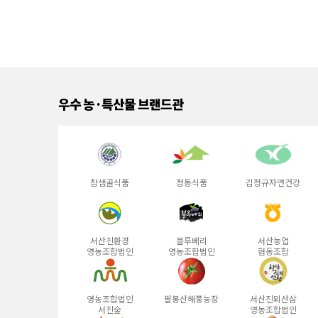
우수 농·특산물 브랜드관
참샘골식품
정동식품
김정규자연건강
서산친환경
블루베리
서산농업
영농조합법인
영농조합법인
협동조합
영농조합법인
팔봉산해풍농장
서산진뫼산삼
서친숲
영농조합법인