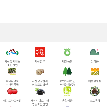
서산유기영농
서산한우
대산농협
섬마을
조합법인
부다니냉이
서산생강한과
농업회사법인
해뜰참농장
속새작목반
영농조합법인
서림농장(주)
해미토마토농장
서산시아로니아
송원식품
슬로우팜
영농조합법인