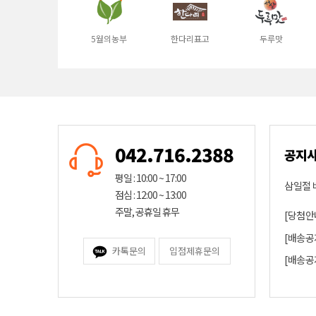
5월의농부
한다리표고
두루맛
042.716.2388
공지
평일 : 10:00 ~ 17:00
삼일절 
점심 : 12:00 ~ 13:00
주말, 공휴일 휴무
[당첨안
[배송공
카톡문의
입점제휴문의
[배송공