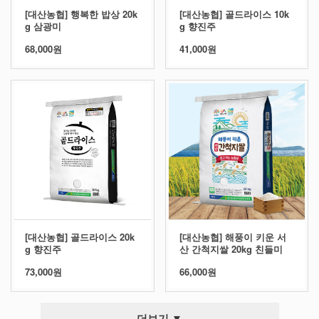
[대산농협] 행복한 밥상 20k
[대산농협] 골드라이스 10k
g 삼광미
g 향진주
68,000원
41,000원
[대산농협] 골드라이스 20k
[대산농협] 해풍이 키운 서
g 향진주
산 간척지쌀 20kg 친들미
73,000원
66,000원
더보기 ▼