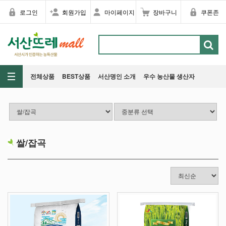
로그인
회원가입
마이페이지
장바구니
쿠폰존
전체상품
BEST상품
서산명인 소개
우수 농산물 생산자
쌀/잡곡