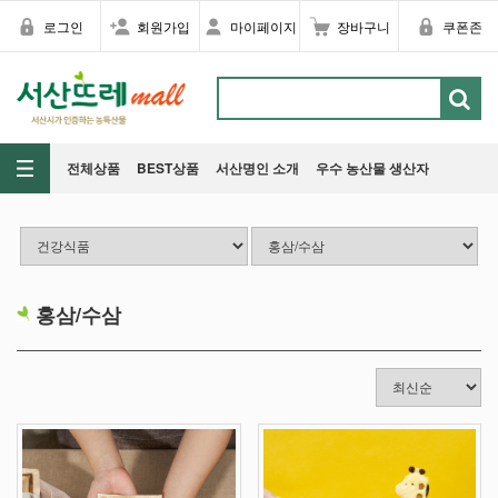
로그인
회원가입
마이페이지
장바구니
쿠폰존
전체상품
BEST상품
서산명인 소개
우수 농산물 생산자
홍삼/수삼