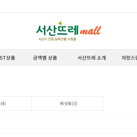
ST상품
금액별 상품
서산뜨레 소개
자랑스
4)
버섯류(3)