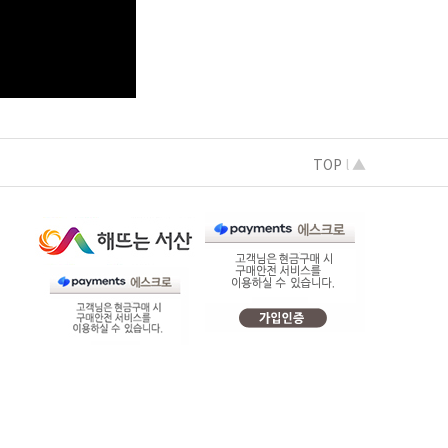
TOP
l
▲