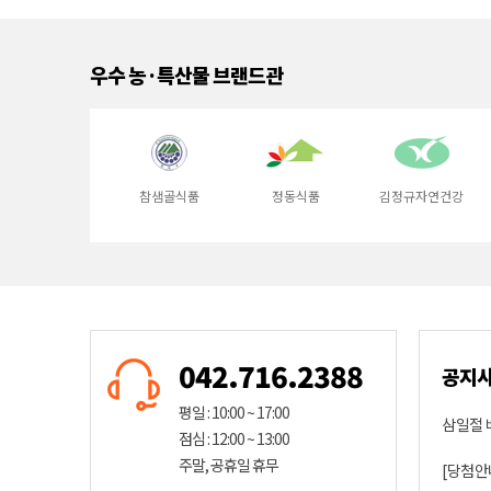
우수 농·특산물 브랜드관
가을농장
참샘골식품
정동식품
김정규자연건강
042.716.2388
공지
평일 : 10:00 ~ 17:00
삼일절 
점심 : 12:00 ~ 13:00
주말, 공휴일 휴무
[당첨안