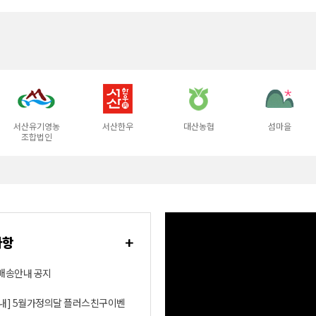
서산유기영농
서산한우
대산농협
섬마을
조합법인
사항
배송안내 공지
내] 5월가정의달 플러스친구이벤