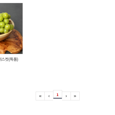
머스켓(특품)
1