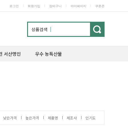
ㅣ
ㅣ
ㅣ
ㅣ
로그인
회원가입
장바구니
마이페이지
쿠폰존
상품검색
런 서산명인
우수 농특산물
낮은가격
높은가격
제품명
제조사
인기도