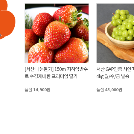
[서산 나눔딸기] 150m 지하암반수
서산 GAP인증 샤인
로 수경재배한 프리미엄 딸기
4kg 월/수/금 발송
품절
14,900원
품절
45,000원