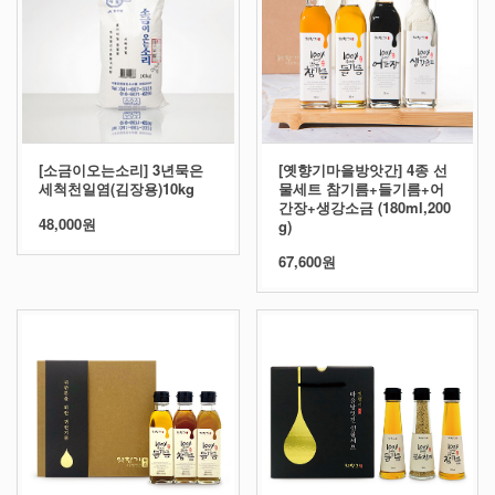
[소금이오는소리] 3년묵은
[옛향기마을방앗간] 4종 선
세척천일염(김장용)10kg
물세트 참기름+들기름+어
간장+생강소금 (180ml,200
48,000원
g)
67,600원