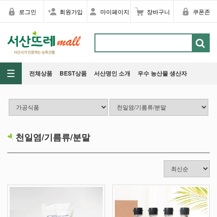
로그인
회원가입
마이페이지
장바구니
쿠폰존
전체상품
BEST상품
서산명인 소개
우수 농산물 생산자
천일염/기름류/분말